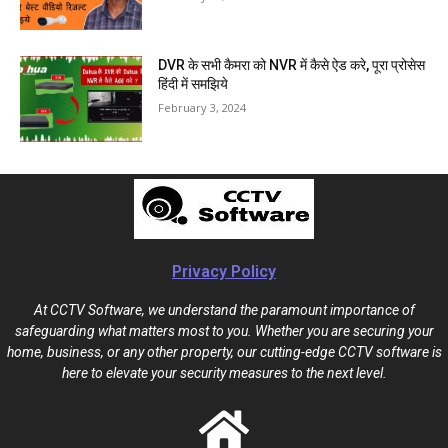
DVR के सभी कैमरा को NVR में कैसे ऐड करे, पूरा प्रोसेस
हिंदी में समझिये
February 3, 2024
Privacy Policy
At CCTV Software, we understand the paramount importance of
safeguarding what matters most to you. Whether you are securing your
home, business, or any other property, our cutting-edge CCTV software is
here to elevate your security measures to the next level.