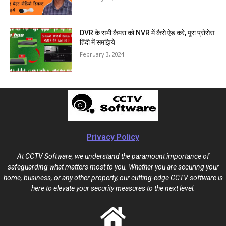
DVR के सभी कैमरा को NVR में कैसे ऐड करे, पूरा प्रोसेस
हिंदी में समझिये
February 3, 2024
Privacy Policy
At CCTV Software, we understand the paramount importance of
safeguarding what matters most to you. Whether you are securing your
home, business, or any other property, our cutting-edge CCTV software is
here to elevate your security measures to the next level.