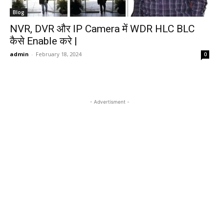
Blog
NVR, DVR और IP Camera में WDR HLC BLC
कैसे Enable करे |
admin
-
February 18, 2024
0
- Advertisment -