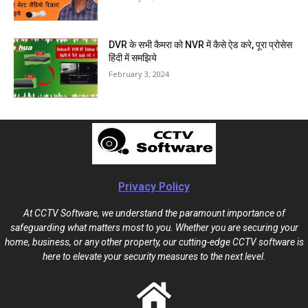
DVR के सभी कैमरा को NVR में कैसे ऐड करे, पूरा प्रोसेस
हिंदी में समझिये
February 3, 2024
Privacy Policy
At CCTV Software, we understand the paramount importance of
safeguarding what matters most to you. Whether you are securing your
home, business, or any other property, our cutting-edge CCTV software is
here to elevate your security measures to the next level.