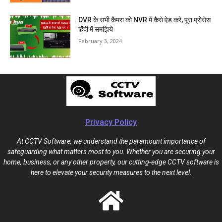
DVR के सभी कैमरा को NVR में कैसे ऐड करे, पूरा प्रोसेस
हिंदी में समझिये
February 3, 2024
Privacy Policy
At CCTV Software, we understand the paramount importance of
safeguarding what matters most to you. Whether you are securing your
home, business, or any other property, our cutting-edge CCTV software is
here to elevate your security measures to the next level.