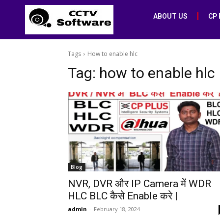
ABOUT US
CP
Tags
How to enable hlc
Tag:
how to enable hlc
Blog
NVR, DVR और IP Camera में WDR
HLC BLC कैसे Enable करे |
admin
-
February 18, 2024