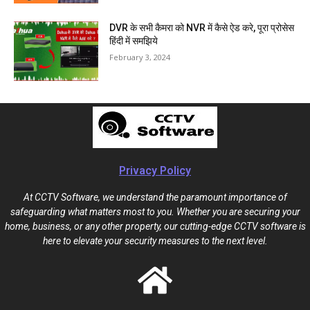
DVR के सभी कैमरा को NVR में कैसे ऐड करे, पूरा प्रोसेस
हिंदी में समझिये
February 3, 2024
Privacy Policy
At CCTV Software, we understand the paramount importance of
safeguarding what matters most to you. Whether you are securing your
home, business, or any other property, our cutting-edge CCTV software is
here to elevate your security measures to the next level.