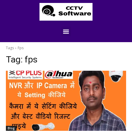
Tags
Fps
Tag:
fps
Blog