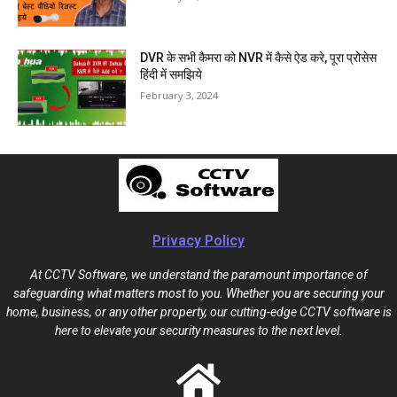
DVR के सभी कैमरा को NVR में कैसे ऐड करे, पूरा प्रोसेस
हिंदी में समझिये
February 3, 2024
Privacy Policy
At CCTV Software, we understand the paramount importance of
safeguarding what matters most to you. Whether you are securing your
home, business, or any other property, our cutting-edge CCTV software is
here to elevate your security measures to the next level.