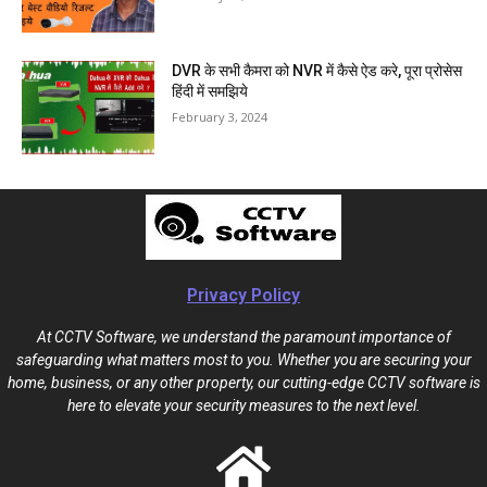
DVR के सभी कैमरा को NVR में कैसे ऐड करे, पूरा प्रोसेस
हिंदी में समझिये
February 3, 2024
Privacy Policy
At CCTV Software, we understand the paramount importance of
safeguarding what matters most to you. Whether you are securing your
home, business, or any other property, our cutting-edge CCTV software is
here to elevate your security measures to the next level.